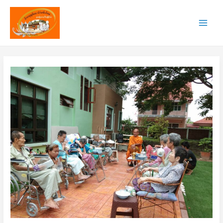
Skip
to
content
ดูแล
ภาวะ
จิตใจ
ผู้
สูง
อายุ